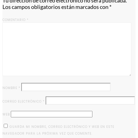
Tu dirección de correo electrónico no será publicada.
Los campos obligatorios están marcados con
*
COMENTARIO
*
NOMBRE
*
CORREO ELECTRÓNICO
*
WEB
GUARDA MI NOMBRE, CORREO ELECTRÓNICO Y WEB EN ESTE
NAVEGADOR PARA LA PRÓXIMA VEZ QUE COMENTE.