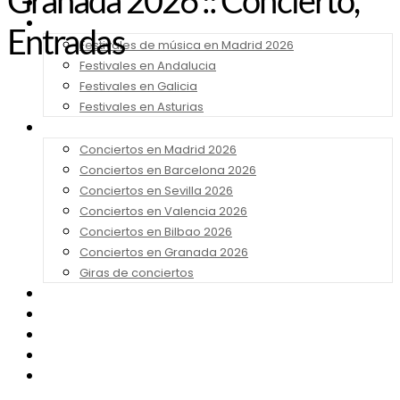
Granada 2026 :: Concierto,
Noticias
Festivales 2026
Entradas
Festivales de música en Madrid 2026
Festivales en Andalucia
Festivales en Galicia
Festivales en Asturias
Conciertos 2026
Conciertos en Madrid 2026
Conciertos en Barcelona 2026
Conciertos en Sevilla 2026
Conciertos en Valencia 2026
Conciertos en Bilbao 2026
Conciertos en Granada 2026
Giras de conciertos
Noticias de Festivales
Bandas Sonoras
Series y Tv
Cine
Contacto