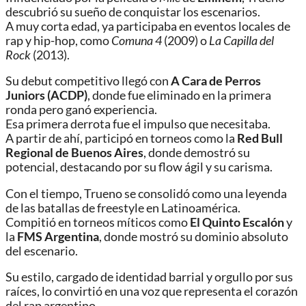
descubrió su sueño de conquistar los escenarios.
A muy corta edad, ya participaba en eventos locales de
rap y hip-hop, como
Comuna 4
(2009) o
La Capilla del
Rock
(2013).
Su debut competitivo llegó con
A Cara de Perros
Juniors (ACDP)
, donde fue eliminado en la primera
ronda pero ganó experiencia.
Esa primera derrota fue el impulso que necesitaba.
A partir de ahí, participó en torneos como la
Red Bull
Regional de Buenos Aires
, donde demostró su
potencial, destacando por su flow ágil y su carisma.
Con el tiempo, Trueno se consolidó como una leyenda
de las batallas de freestyle en Latinoamérica.
Compitió en torneos míticos como
El Quinto Escalón
y
la
FMS Argentina
, donde mostró su dominio absoluto
del escenario.
Su estilo, cargado de identidad barrial y orgullo por sus
raíces, lo convirtió en una voz que representa el corazón
del rap argentino.