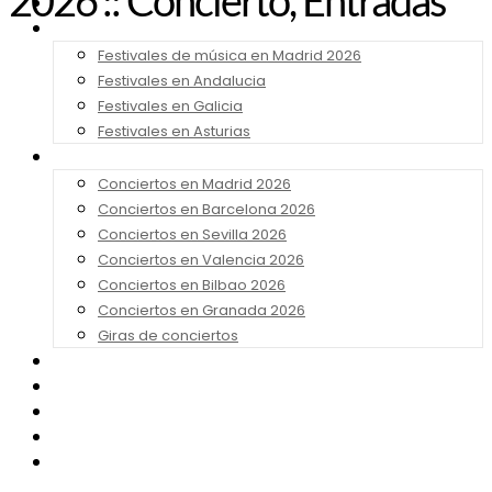
2026 :: Concierto, Entradas
Noticias
Festivales 2026
Festivales de música en Madrid 2026
Festivales en Andalucia
Festivales en Galicia
Festivales en Asturias
Conciertos 2026
Conciertos en Madrid 2026
Conciertos en Barcelona 2026
Conciertos en Sevilla 2026
Conciertos en Valencia 2026
Conciertos en Bilbao 2026
Conciertos en Granada 2026
Giras de conciertos
Noticias de Festivales
Bandas Sonoras
Series y Tv
Cine
Contacto