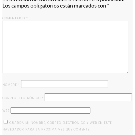
Los campos obligatorios están marcados con
*
COMENTARIO
*
NOMBRE
*
CORREO ELECTRÓNICO
*
WEB
GUARDA MI NOMBRE, CORREO ELECTRÓNICO Y WEB EN ESTE
NAVEGADOR PARA LA PRÓXIMA VEZ QUE COMENTE.