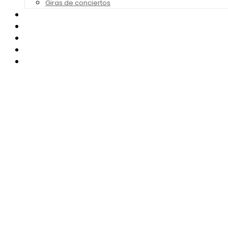
Giras de conciertos
Noticias de Festivales
Bandas Sonoras
Series y Tv
Cine
Contacto