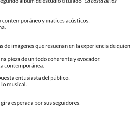
 segundo álbum de estudio titulado
“La costa de los
pop contemporáneo y matices acústicos.
ma.
nas de imágenes que resuenan en la experiencia de quien
una pieza de un todo coherente y evocador.
sica contemporánea.
spuesta entusiasta del público.
 lo musical.
 gira esperada por sus seguidores.