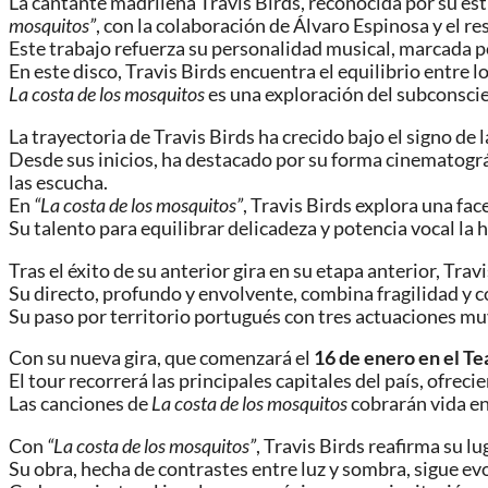
La cantante madrileña Travis Birds, reconocida por su es
mosquitos”
, con la colaboración de Álvaro Espinosa y el r
Este trabajo refuerza su personalidad musical, marcada p
En este disco, Travis Birds encuentra el equilibrio entre 
La costa de los mosquitos
es una exploración del subconsci
La trayectoria de Travis Birds ha crecido bajo el signo de l
Desde sus inicios, ha destacado por su forma cinematográf
las escucha.
En
“La costa de los mosquitos”
, Travis Birds explora una fa
Su talento para equilibrar delicadeza y potencia vocal l
Tras el éxito de su anterior gira en su etapa anterior, Tra
Su directo, profundo y envolvente, combina fragilidad y 
Su paso por territorio portugués con tres actuaciones m
Con su nueva gira, que comenzará el
16 de enero en el Te
El tour recorrerá las principales capitales del país, ofrec
Las canciones de
La costa de los mosquitos
cobrarán vida en 
Con
“La costa de los mosquitos”
, Travis Birds reafirma su lu
Su obra, hecha de contrastes entre luz y sombra, sigue e