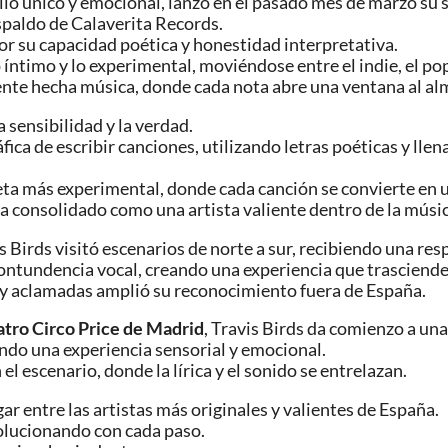
tilo único y emocional, lanzó en el pasado mes de marzo su
espaldo de Calaverita Records.
or su capacidad poética y honestidad interpretativa.
lo íntimo y lo experimental, moviéndose entre el indie, el 
ente hecha música, donde cada nota abre una ventana al al
a sensibilidad y la verdad.
ica de escribir canciones, utilizando letras poéticas y lle
ceta más experimental, donde cada canción se convierte en 
a ha consolidado como una artista valiente dentro de la mú
vis Birds visitó escenarios de norte a sur, recibiendo una re
contundencia vocal, creando una experiencia que trasciende
uy aclamadas amplió su reconocimiento fuera de España.
atro Circo Price de Madrid
, Travis Birds da comienzo a una
iendo una experiencia sensorial y emocional.
el escenario, donde la lírica y el sonido se entrelazan.
gar entre las artistas más originales y valientes de España.
volucionando con cada paso.