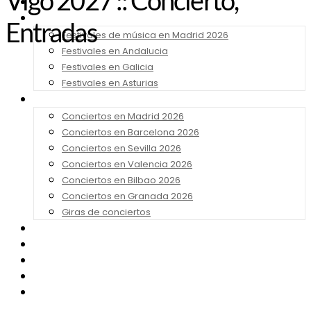
Vigo 2027 :: Concierto,
Noticias
Festivales 2026
Entradas
Festivales de música en Madrid 2026
Festivales en Andalucia
Festivales en Galicia
Festivales en Asturias
Conciertos 2026
Conciertos en Madrid 2026
Conciertos en Barcelona 2026
Conciertos en Sevilla 2026
Conciertos en Valencia 2026
Conciertos en Bilbao 2026
Conciertos en Granada 2026
Giras de conciertos
Noticias de Festivales
Bandas Sonoras
Series y Tv
Cine
Contacto