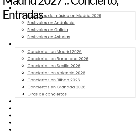
Madrid 2027 :: Concierto,
Noticias
Festivales 2026
Entradas
Festivales de música en Madrid 2026
Festivales en Andalucia
Festivales en Galicia
Festivales en Asturias
Conciertos 2026
Conciertos en Madrid 2026
Conciertos en Barcelona 2026
Conciertos en Sevilla 2026
Conciertos en Valencia 2026
Conciertos en Bilbao 2026
Conciertos en Granada 2026
Giras de conciertos
Noticias de Festivales
Bandas Sonoras
Series y Tv
Cine
Contacto