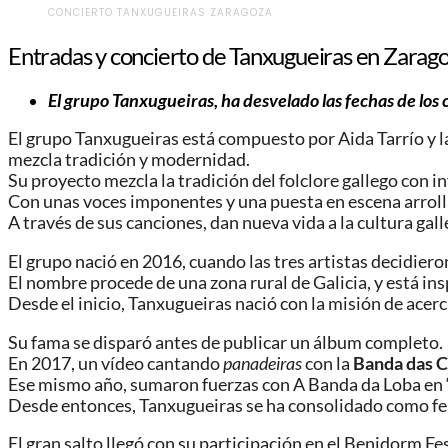
CONCIERTO TANXUGUEIRAS ZARAGOZA
Entradas y concierto de Tanxugueiras en Zarag
El grupo Tanxugueiras, ha desvelado las fechas de los 
El grupo Tanxugueiras está compuesto por Aida Tarrío y l
mezcla tradición y modernidad.
Su proyecto mezcla la tradición del folclore gallego con i
Con unas voces imponentes y una puesta en escena arrol
A través de sus canciones, dan nueva vida a la cultura gall
El grupo nació en 2016, cuando las tres artistas decidier
El nombre procede de una zona rural de Galicia, y está ins
Desde el inicio, Tanxugueiras nació con la misión de acer
Su fama se disparó antes de publicar un álbum completo.
En 2017, un vídeo cantando
panadeiras
con la
Banda das 
Ese mismo año, sumaron fuerzas con A Banda da Loba en “P
Desde entonces, Tanxugueiras se ha consolidado como fen
El gran salto llegó con su participación en el Benidorm 