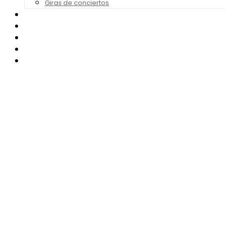
Giras de conciertos
Noticias de Festivales
Bandas Sonoras
Series y Tv
Cine
Contacto