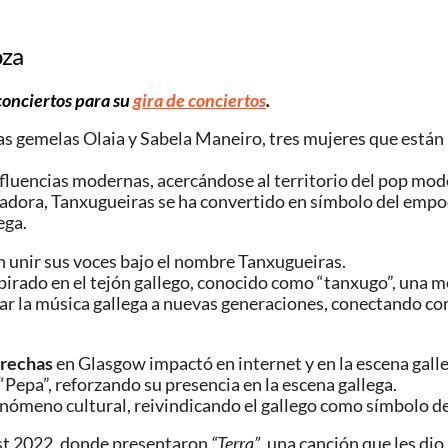
oza
conciertos para su
gira de conciertos
.
as gemelas Olaia y Sabela Maneiro, tres mujeres que están 
nfluencias modernas, acercándose al territorio del pop mode
ladora, Tanxugueiras se ha convertido en símbolo del em
ega.
on unir sus voces bajo el nombre Tanxugueiras.
pirado en el tejón gallego, conocido como “tanxugo”, una me
car la música gallega a nuevas generaciones, conectando co
Crechas
en Glasgow impactó en internet y en la escena galle
epa”, reforzando su presencia en la escena gallega.
ómeno cultural, reivindicando el gallego como símbolo de 
Fest 2022, donde presentaron
“Terra”
, una canción que les di