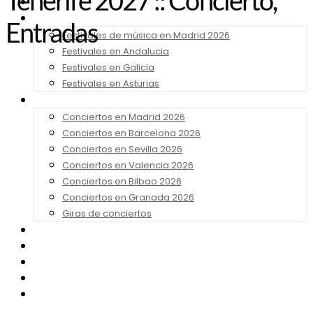
Tenerife 2027 :: Concierto,
Noticias
Festivales 2026
Entradas
Festivales de música en Madrid 2026
Festivales en Andalucia
Festivales en Galicia
Festivales en Asturias
Conciertos 2026
Conciertos en Madrid 2026
Conciertos en Barcelona 2026
Conciertos en Sevilla 2026
Conciertos en Valencia 2026
Conciertos en Bilbao 2026
Conciertos en Granada 2026
Giras de conciertos
Noticias de Festivales
Bandas Sonoras
Series y Tv
Cine
Contacto