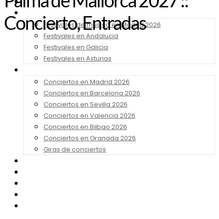
Palma de Mallorca 2027 ::
Noticias
Festivales 2026
Concierto, Entradas
Festivales de música en Madrid 2026
Festivales en Andalucia
Festivales en Galicia
Festivales en Asturias
Conciertos 2026
Conciertos en Madrid 2026
Conciertos en Barcelona 2026
Conciertos en Sevilla 2026
Conciertos en Valencia 2026
Conciertos en Bilbao 2026
Conciertos en Granada 2026
Giras de conciertos
Noticias de Festivales
Bandas Sonoras
Series y Tv
Cine
Contacto