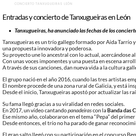
CONCIERTO TANXUGUEIRAS LEÓN
Entradas y concierto de Tanxugueiras en León
Tanxugueiras, ha anunciado las fechas de los conciert
Tanxugueiras es un trío gallego formado por Aida Tarrío 
una propuesta innovadora y poderosa.
Su proyecto une lo ancestral con lo actual, acercándose al 
Con unas voces imponentes y una puesta en escena arrol
A través de sus canciones, dan nueva vida a la cultura gall
El grupo nació en el año 2016, cuando las tres artistas e
El nombre procede de una zona rural de Galicia, y está ins
Desde el inicio, Tanxugueiras apostó por actualizar las r
Su fama llegó gracias a su viralidad en redes sociales.
En 2017, un vídeo cantando
panadeiras
con la
Banda das 
Ese mismo año, colaboraron en el tema “Pepa” del primer
Desde entonces, el trío no ha parado de ganar reconocimie
El gran salto llegó con su participación en el concurso 