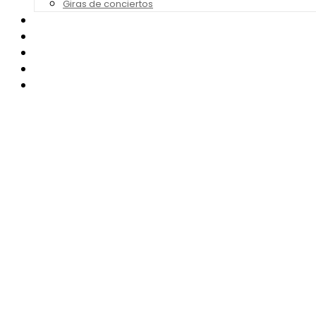
Giras de conciertos
Noticias de Festivales
Bandas Sonoras
Series y Tv
Cine
Contacto