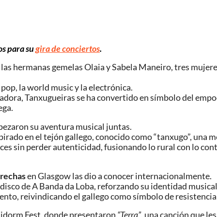
os para su
gira de conciertos
.
y las hermanas gemelas Olaia y Sabela Maneiro, tres mujere
pop, la world music y la electrónica.
ladora, Tanxugueiras se ha convertido en símbolo del em
ega.
mpezaron su aventura musical juntas.
pirado en el tejón gallego, conocido como “tanxugo”, una met
aíces sin perder autenticidad, fusionando lo rural con lo c
Crechas
en Glasgow las dio a conocer internacionalmente.
 disco de A Banda da Loba, reforzando su identidad musica
nto, reivindicando el gallego como símbolo de resistencia 
Benidorm Fest, donde presentaron
“Terra”
, una canción que le