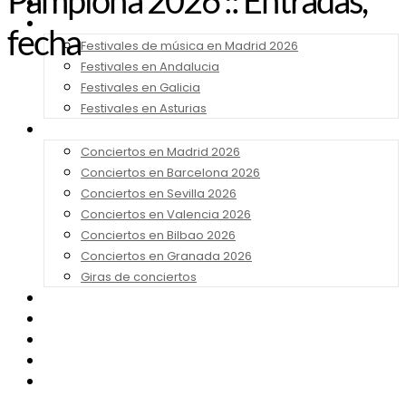
Pamplona 2026 :: Entradas,
Noticias
Festivales 2026
fecha
Festivales de música en Madrid 2026
Festivales en Andalucia
Festivales en Galicia
Festivales en Asturias
Conciertos 2026
Conciertos en Madrid 2026
Conciertos en Barcelona 2026
Conciertos en Sevilla 2026
Conciertos en Valencia 2026
Conciertos en Bilbao 2026
Conciertos en Granada 2026
Giras de conciertos
Noticias de Festivales
Bandas Sonoras
Series y Tv
Cine
Contacto