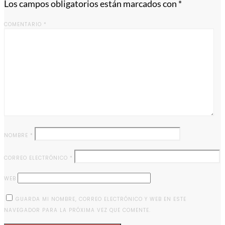
Los campos obligatorios están marcados con
*
COMENTARIO
*
NOMBRE
*
CORREO ELECTRÓNICO
*
WEB
GUARDA MI NOMBRE, CORREO ELECTRÓNICO Y WEB EN ESTE
NAVEGADOR PARA LA PRÓXIMA VEZ QUE COMENTE.