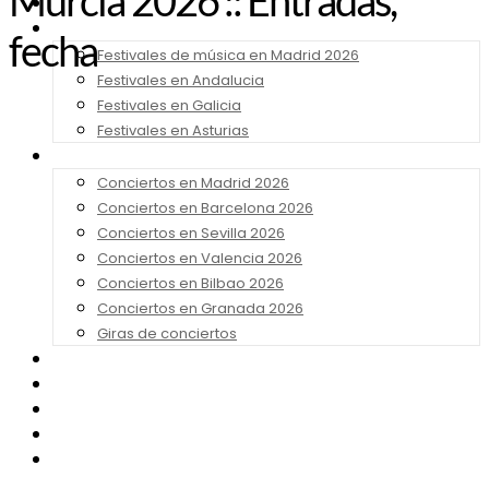
Murcia 2026 :: Entradas,
Noticias
Festivales 2026
fecha
Festivales de música en Madrid 2026
Festivales en Andalucia
Festivales en Galicia
Festivales en Asturias
Conciertos 2026
Conciertos en Madrid 2026
Conciertos en Barcelona 2026
Conciertos en Sevilla 2026
Conciertos en Valencia 2026
Conciertos en Bilbao 2026
Conciertos en Granada 2026
Giras de conciertos
Noticias de Festivales
Bandas Sonoras
Series y Tv
Cine
Contacto