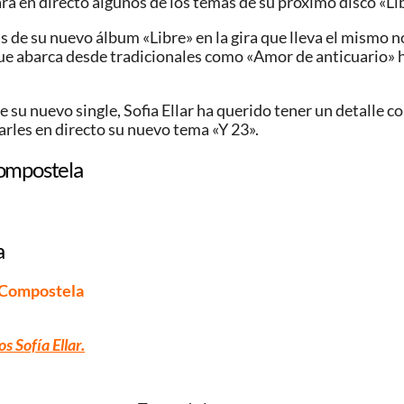
rá en directo algunos de los temas de su próximo disco «Li
mas de su nuevo álbum «Libre» en la gira que lleva el mismo
ue abarca desde tradicionales como «Amor de anticuario» h
e su nuevo single, Sofia Ellar ha querido tener un detalle c
rles en directo su nuevo tema «Y 23».
Compostela
a
e Compostela
s Sofía Ellar
.