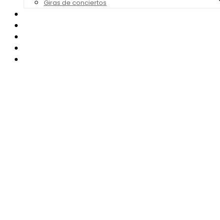
Giras de conciertos
Noticias de Festivales
Bandas Sonoras
Series y Tv
Cine
Contacto