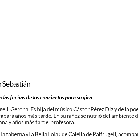
n Sebastián
 las fechas de los conciertos para su gira
.
ell, Gerona. Es hija del músico Càstor Pérez Diz y de la poe
rabará años más tarde. En su niñez se nutrió del ambiente d
umna y años más tarde, profesora.
 la taberna «La Bella Lola» de Calella de Palfrugell, acomp