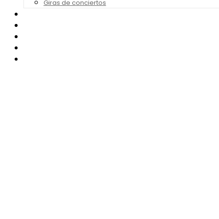
Giras de conciertos
Noticias de Festivales
Bandas Sonoras
Series y Tv
Cine
Contacto