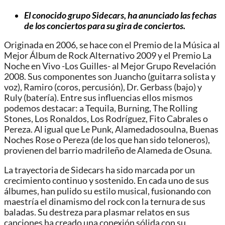
El conocido grupo Sidecars, ha anunciado las fechas
de los conciertos para su gira de conciertos.
Originada en 2006, se hace con el Premio de la Música al
Mejor Álbum de Rock Alternativo 2009 y el Premio La
Noche en Vivo -Los Guilles- al Mejor Grupo Revelación
2008. Sus componentes son Juancho (guitarra solista y
voz), Ramiro (coros, percusión), Dr. Gerbass (bajo) y
Ruly (batería). Entre sus influencias ellos mismos
podemos destacar: a Tequila, Burning, The Rolling
Stones, Los Ronaldos, Los Rodríguez, Fito Cabrales o
Pereza. Al igual que Le Punk, Alamedadosoulna, Buenas
Noches Rose o Pereza (de los que han sido teloneros),
provienen del barrio madrileño de Alameda de Osuna.
La trayectoria de Sidecars ha sido marcada por un
crecimiento continuo y sostenido. En cada uno de sus
álbumes, han pulido su estilo musical, fusionando con
maestría el dinamismo del rock con la ternura de sus
baladas. Su destreza para plasmar relatos en sus
canciones ha creado una conexión sólida con su