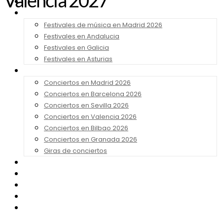
Valencia 2027
Noticias
Festivales 2026
Festivales de música en Madrid 2026
Festivales en Andalucia
Festivales en Galicia
Festivales en Asturias
Conciertos 2026
Conciertos en Madrid 2026
Conciertos en Barcelona 2026
Conciertos en Sevilla 2026
Conciertos en Valencia 2026
Conciertos en Bilbao 2026
Conciertos en Granada 2026
Giras de conciertos
Noticias de Festivales
Bandas Sonoras
Series y Tv
Cine
Contacto