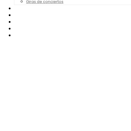
Giras de conciertos
Noticias de Festivales
Bandas Sonoras
Series y Tv
Cine
Contacto