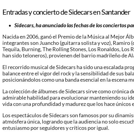
Entradas y concierto de Sidecars en Santander
Sidecars, ha anunciado las fechas de los conciertos par
Nacida en 2006, ganó el Premio de la Música al Mejor Ál
integrantes son Juancho (guitarra solista y voz), Ramiro (
Tequila, Burning, The Rolling Stones, Los Ronaldos, Los 
han sido teloneros), provienen del barrio madrileño de 
El recorrido musical de Sidecars ha sido una escalada pro
balance entre el vigor del rock y la sensibilidad de sus b
posicionándolos como una banda esencial en la escena mu
La colección de álbumes de Sidecars sirve como crónica 
admirable habilidad para evolucionar manteniendo su ident
vida con una profundidad y madurez que los hace únicos e
Los espectáculos de Sidecars son famosos por su dinamism
atmósfera única, logrando que la audiencia no solo escuch
entusiasmo por seguidores y críticos por igual.