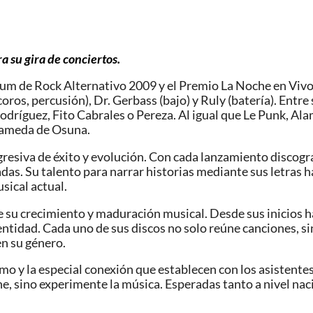
a su gira de conciertos.
bum de Rock Alternativo 2009 y el Premio La Noche en Vivo
coros, percusión), Dr. Gerbass (bajo) y Ruly (batería). Ent
Rodríguez, Fito Cabrales o Pereza. Al igual que Le Punk, 
Alameda de Osuna.
gresiva de éxito y evolución. Con cada lanzamiento discogr
aladas. Su talento para narrar historias mediante sus letra
sical actual.
de su crecimiento y maduración musical. Desde sus inicios
idad. Cada uno de sus discos no solo reúne canciones, sino
n su género.
o y la especial conexión que establecen con los asistentes
e, sino experimente la música. Esperadas tanto a nivel nac