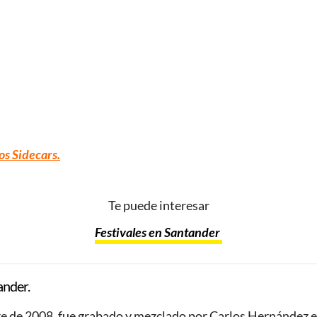
os Sidecars.
Te puede interesar
Festivales en Santander
ander.
mbre de 2008, fue grabado y mezclado por Carlos Hernández