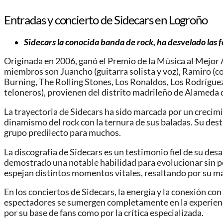
Entradas y concierto de Sidecars en Logroño
Sidecars la conocida banda de rock, ha desvelado las f
Originada en 2006, ganó el Premio de la Música al Mejor
miembros son Juancho (guitarra solista y voz), Ramiro (cor
Burning, The Rolling Stones, Los Ronaldos, Los Rodríguez
teloneros), provienen del distrito madrileño de Alameda
La trayectoria de Sidecars ha sido marcada por un crecimi
dinamismo del rock con la ternura de sus baladas. Su dest
grupo predilecto para muchos.
La discografía de Sidecars es un testimonio fiel de su d
demostrado una notable habilidad para evolucionar sin pe
espejan distintos momentos vitales, resaltando por su m
En los conciertos de Sidecars, la energía y la conexión co
espectadores se sumergen completamente en la experienci
por su base de fans como por la crítica especializada.