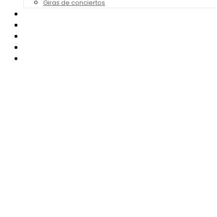
Giras de conciertos
Noticias de Festivales
Bandas Sonoras
Series y Tv
Cine
Contacto