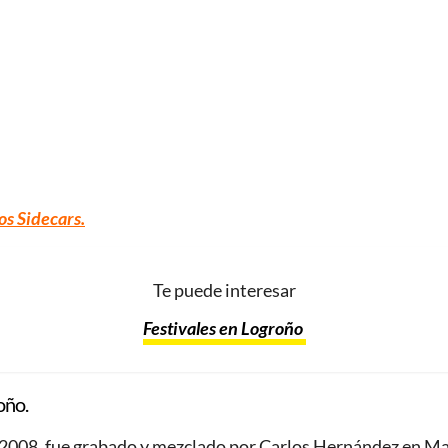
os Sidecars.
Te puede interesar
Festivales en Logroño
oño.
de 2008, fue grabado y mezclado por Carlos Hernández en M