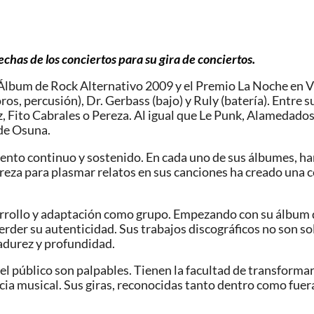
echas de los conciertos para su gira de conciertos.
 Álbum de Rock Alternativo 2009 y el Premio La Noche en V
os, percusión), Dr. Gerbass (bajo) y Ruly (batería). Entre 
, Fito Cabrales o Pereza. Al igual que Le Punk, Alamedado
 de Osuna.
ento continuo y sostenido. En cada uno de sus álbumes, han
reza para plasmar relatos en sus canciones ha creado una c
esarrollo y adaptación como grupo. Empezando con su álbum
rder su autenticidad. Sus trabajos discográficos no son so
adurez y profundidad.
n el público son palpables. Tienen la facultad de transforma
a musical. Sus giras, reconocidas tanto dentro como fuera