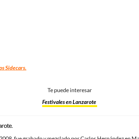
os Sidecars.
Te puede interesar
Festivales en Lanzarote
arote.
de 2008, fue grabado y mezclado por Carlos Hernández en M