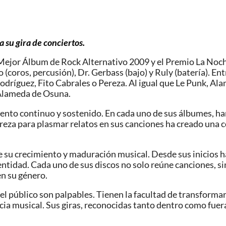
a su gira de conciertos.
 Mejor Álbum de Rock Alternativo 2009 y el Premio La Noch
(coros, percusión), Dr. Gerbass (bajo) y Ruly (batería). En
Rodríguez, Fito Cabrales o Pereza. Al igual que Le Punk, 
 Alameda de Osuna.
ento continuo y sostenido. En cada uno de sus álbumes, han
reza para plasmar relatos en sus canciones ha creado una c
de su crecimiento y maduración musical. Desde sus inicios
idad. Cada uno de sus discos no solo reúne canciones, sino
n su género.
n el público son palpables. Tienen la facultad de transforma
a musical. Sus giras, reconocidas tanto dentro como fuera