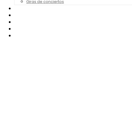
Giras de conciertos
Noticias de Festivales
Bandas Sonoras
Series y Tv
Cine
Contacto