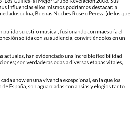
o -Los Guilles- al Mejor Grupo Revelación 2008. Sus
e sus influencias ellos mismos podríamos destacar: a
Alamedadosoulna, Buenas Noches Rose o Pereza (de los que
 pulido su estilo musical, fusionando con maestría el
onexión sólida con su audiencia, convirtiéndolos en un
 actuales, han evidenciado una increíble flexibilidad
ciones; son verdaderas odas a diversas etapas vitales,
r cada show en una vivencia excepcional, en la que los
 de España, son aguardadas con ansias y elogios tanto