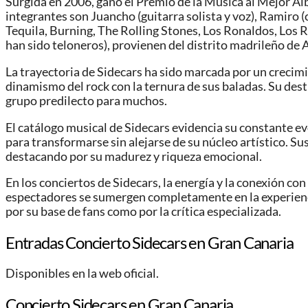
Surgida en 2006, ganó el Premio de la Música al Mejor Á
integrantes son Juancho (guitarra solista y voz), Ramiro (
Tequila, Burning, The Rolling Stones, Los Ronaldos, Los 
han sido teloneros), provienen del distrito madrileño de
La trayectoria de Sidecars ha sido marcada por un crecimi
dinamismo del rock con la ternura de sus baladas. Su dest
grupo predilecto para muchos.
El catálogo musical de Sidecars evidencia su constante ev
para transformarse sin alejarse de su núcleo artístico. S
destacando por su madurez y riqueza emocional.
En los conciertos de Sidecars, la energía y la conexión co
espectadores se sumergen completamente en la experienci
por su base de fans como por la crítica especializada.
Entradas Concierto Sidecars en Gran Canaria
Disponibles en la web oficial.
Concierto Sidecars en Gran Canaria