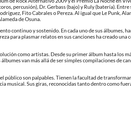
lbum de Rock Alternativo 2009 y el Premio La Noche en Viv
coros, percusión), Dr. Gerbass (bajo) y Ruly (batería). Entr
Rodríguez, Fito Cabrales o Pereza. Al igual que Le Punk, 
 Alameda de Osuna.
ento continuo y sostenido. En cada uno de sus álbumes, han
reza para plasmar relatos en sus canciones ha creado una c
olución como artistas. Desde su primer álbum hasta los más
us álbumes van más allá de ser simples compilaciones de can
n el público son palpables. Tienen la facultad de transforma
a musical. Sus giras, reconocidas tanto dentro como fuera