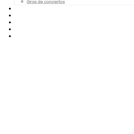
Giras de conciertos
Noticias de Festivales
Bandas Sonoras
Series y Tv
Cine
Contacto