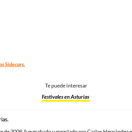
os Sidecars.
Te puede interesar
Festivales en Asturias
ias.
mbre de 2008, fue grabado y mezclado por Carlos Hernández 