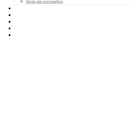
Giras de conciertos
Noticias de Festivales
Bandas Sonoras
Series y Tv
Cine
Contacto