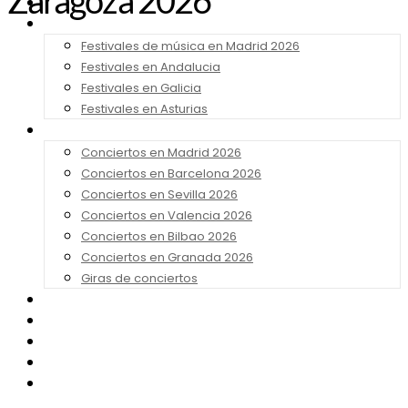
Zaragoza 2026
Noticias
Festivales 2026
Festivales de música en Madrid 2026
Festivales en Andalucia
Festivales en Galicia
Festivales en Asturias
Conciertos 2026
Conciertos en Madrid 2026
Conciertos en Barcelona 2026
Conciertos en Sevilla 2026
Conciertos en Valencia 2026
Conciertos en Bilbao 2026
Conciertos en Granada 2026
Giras de conciertos
Noticias de Festivales
Bandas Sonoras
Series y Tv
Cine
Contacto