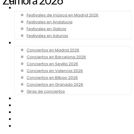
Zamora 2026
Noticias
Festivales 2026
Festivales de música en Madrid 2026
Festivales en Andalucia
Festivales en Galicia
Festivales en Asturias
Conciertos 2026
Conciertos en Madrid 2026
Conciertos en Barcelona 2026
Conciertos en Sevilla 2026
Conciertos en Valencia 2026
Conciertos en Bilbao 2026
Conciertos en Granada 2026
Giras de conciertos
Noticias de Festivales
Bandas Sonoras
Series y Tv
Cine
Contacto