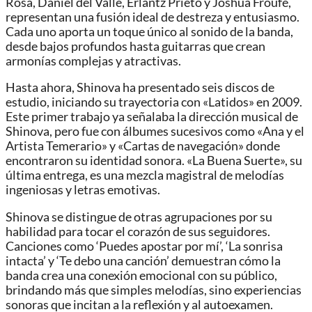
Rosa, Daniel del Valle, Erlantz Prieto y Joshua Froufe,
representan una fusión ideal de destreza y entusiasmo.
Cada uno aporta un toque único al sonido de la banda,
desde bajos profundos hasta guitarras que crean
armonías complejas y atractivas.
Hasta ahora, Shinova ha presentado seis discos de
estudio, iniciando su trayectoria con «Latidos» en 2009.
Este primer trabajo ya señalaba la dirección musical de
Shinova, pero fue con álbumes sucesivos como «Ana y el
Artista Temerario» y «Cartas de navegación» donde
encontraron su identidad sonora. «La Buena Suerte», su
última entrega, es una mezcla magistral de melodías
ingeniosas y letras emotivas.
Shinova se distingue de otras agrupaciones por su
habilidad para tocar el corazón de sus seguidores.
Canciones como ‘Puedes apostar por mí’, ‘La sonrisa
intacta’ y ‘Te debo una canción’ demuestran cómo la
banda crea una conexión emocional con su público,
brindando más que simples melodías, sino experiencias
sonoras que incitan a la reflexión y al autoexamen.