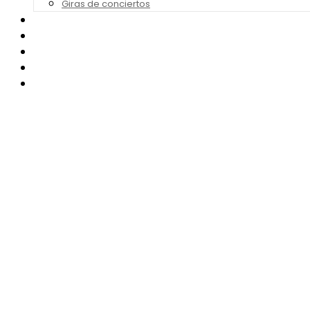
Giras de conciertos
Noticias de Festivales
Bandas Sonoras
Series y Tv
Cine
Contacto