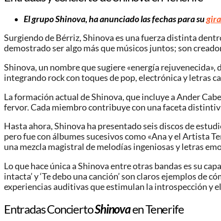
El grupo Shinova, ha anunciado las fechas para su
gira
Surgiendo de Bérriz, Shinova es una fuerza distinta dentro
demostrado ser algo más que músicos juntos; son creadores
Shinova, un nombre que sugiere «energía rejuvenecida», de
integrando rock con toques de pop, electrónica y letras ca
La formación actual de Shinova, que incluye a Ander Cabell
fervor. Cada miembro contribuye con una faceta distintiva
Hasta ahora, Shinova ha presentado seis discos de estudio
pero fue con álbumes sucesivos como «Ana y el Artista Te
una mezcla magistral de melodías ingeniosas y letras emo
Lo que hace única a Shinova entre otras bandas es su cap
intacta’ y ‘Te debo una canción’ son claros ejemplos de c
experiencias auditivas que estimulan la introspección y el
Entradas Concierto
Shinova
en Tenerife