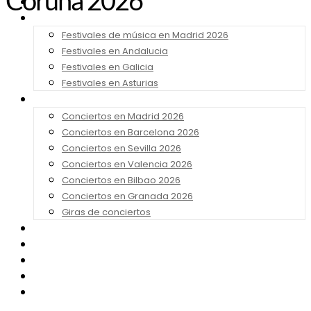
Coruña 2026
Noticias
Festivales 2026
Festivales de música en Madrid 2026
Festivales en Andalucia
Festivales en Galicia
Festivales en Asturias
Conciertos 2026
Conciertos en Madrid 2026
Conciertos en Barcelona 2026
Conciertos en Sevilla 2026
Conciertos en Valencia 2026
Conciertos en Bilbao 2026
Conciertos en Granada 2026
Giras de conciertos
Noticias de Festivales
Bandas Sonoras
Series y Tv
Cine
Contacto