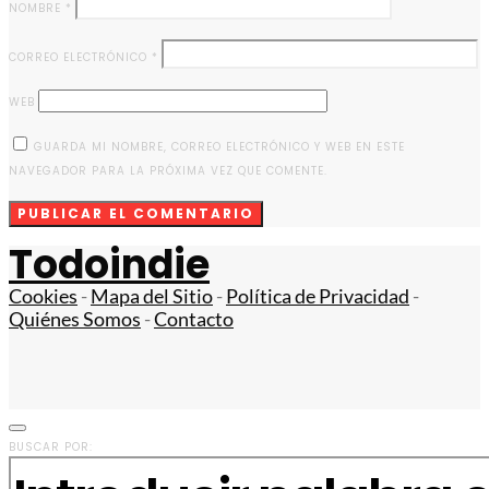
NOMBRE
*
CORREO ELECTRÓNICO
*
WEB
GUARDA MI NOMBRE, CORREO ELECTRÓNICO Y WEB EN ESTE
NAVEGADOR PARA LA PRÓXIMA VEZ QUE COMENTE.
Todoindie
Cookies
-
Mapa del Sitio
-
Política de Privacidad
-
Quiénes Somos
-
Contacto
BUSCAR POR: