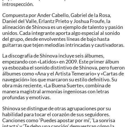
introspección.
Compuesta por Ander Cabello, Gabriel de la Rosa,
Daniel del Valle, Erlantz Prieto y Joshua Froufe, la
alineación de Shinova es un ejemplo de talento y pasión
unidos. Cada integrante aporta algo especial al sonido
del grupo, desde envolventes líneas de bajo hasta
guitarras que tejen melodías intrincadas y cautivadoras.
La discografía de Shinova incluye seis álbumes,
empezando con «Latidos» en 2009. Este primer álbum
ya esbozaba el sonido distintivo de Shinova, pero fueron
álbumes como «Ana y el Artista Temerario» y «Cartas de
navegación» los que marcaron su estilo definitivo. Su
obra más reciente, «La Buena Suerte», combina de
manera magistral armonías ingeniosas con letras
profundas y emotivas.
Shinova se distingue de otras agrupaciones por su
habilidad para tocar el corazón de sus seguidores.
Canciones como ‘Puedes apostar por mí’, ‘La sonrisa
intacta’ y ‘Te debo una canción’ demuestran cómo la