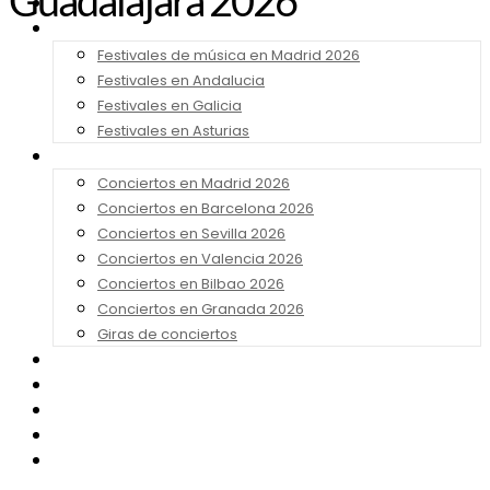
Guadalajara 2026
Noticias
Festivales 2026
Festivales de música en Madrid 2026
Festivales en Andalucia
Festivales en Galicia
Festivales en Asturias
Conciertos 2026
Conciertos en Madrid 2026
Conciertos en Barcelona 2026
Conciertos en Sevilla 2026
Conciertos en Valencia 2026
Conciertos en Bilbao 2026
Conciertos en Granada 2026
Giras de conciertos
Noticias de Festivales
Bandas Sonoras
Series y Tv
Cine
Contacto