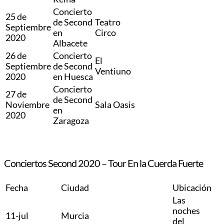
Concierto
25 de
de Second
Teatro
Septiembre
en
Circo
2020
Albacete
26 de
Concierto
El
Septiembre
de Second
Ventiuno
2020
en Huesca
Concierto
27 de
de Second
Noviembre
Sala Oasis
en
2020
Zaragoza
Conciertos Second 2020 – Tour En la Cuerda Fuerte
Fecha
Ciudad
Ubicación
Las
noches
11-jul
Murcia
del