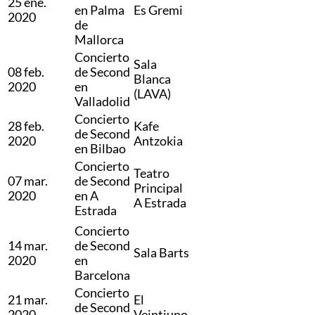
25 ene.
en Palma
Es Gremi
2020
de
Mallorca
Concierto
Sala
08 feb.
de Second
Blanca
2020
en
(LAVA)
Valladolid
Concierto
28 feb.
Kafe
de Second
2020
Antzokia
en Bilbao
Concierto
Teatro
07 mar.
de Second
Principal
2020
en A
A Estrada
Estrada
Concierto
14 mar.
de Second
Sala Barts
2020
en
Barcelona
Concierto
21 mar.
El
de Second
2020
Veintiuno