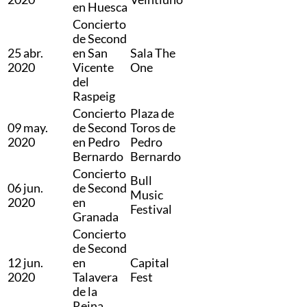
en Huesca
Concierto
de Second
25 abr.
en San
Sala The
2020
Vicente
One
del
Raspeig
Concierto
Plaza de
09 may.
de Second
Toros de
2020
en Pedro
Pedro
Bernardo
Bernardo
Concierto
Bull
06 jun.
de Second
Music
2020
en
Festival
Granada
Concierto
de Second
12 jun.
en
Capital
2020
Talavera
Fest
de la
Reina