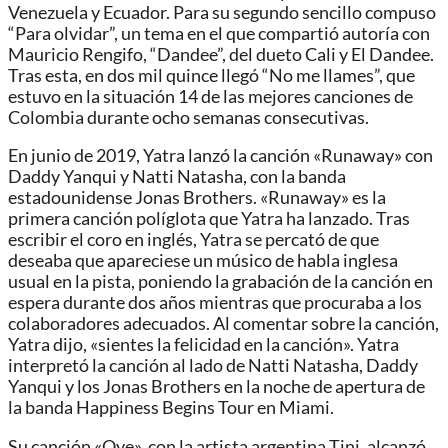
Venezuela y Ecuador. Para su segundo sencillo compuso
“Para olvidar”, un tema en el que compartió autoría con
Mauricio Rengifo, “Dandee”, del dueto Cali y El Dandee.
Tras esta, en dos mil quince llegó “No me llames”, que
estuvo en la situación 14 de las mejores canciones de
Colombia durante ocho semanas consecutivas.
En junio de 2019, Yatra lanzó la canción «Runaway» con
Daddy Yanqui y Natti Natasha, con la banda
estadounidense Jonas Brothers. «Runaway» es la
primera canción políglota que Yatra ha lanzado. Tras
escribir el coro en inglés, Yatra se percató de que
deseaba que apareciese un músico de habla inglesa
usual en la pista, poniendo la grabación de la canción en
espera durante dos años mientras que procuraba a los
colaboradores adecuados. Al comentar sobre la canción,
Yatra dijo, «sientes la felicidad en la canción». Yatra
interpretó la canción al lado de Natti Natasha, Daddy
Yanqui y los Jonas Brothers en la noche de apertura de
la banda Happiness Begins Tour en Miami.
Su canción «Oye», con la artista argentina Tini, alcanzó