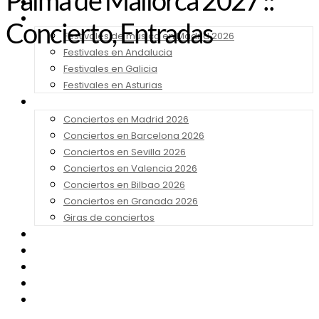
Palma de Mallorca 2027 ::
Noticias
Festivales 2026
Concierto, Entradas
Festivales de música en Madrid 2026
Festivales en Andalucia
Festivales en Galicia
Festivales en Asturias
Conciertos 2026
Conciertos en Madrid 2026
Conciertos en Barcelona 2026
Conciertos en Sevilla 2026
Conciertos en Valencia 2026
Conciertos en Bilbao 2026
Conciertos en Granada 2026
Giras de conciertos
Noticias de Festivales
Bandas Sonoras
Series y Tv
Cine
Contacto