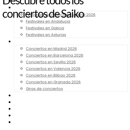
Descubre todos los
Noticias
Festivales 2026
conciertos de Saiko
Festivales de música en Madrid 2026
Festivales en Andalucia
Festivales en Galicia
Festivales en Asturias
Conciertos 2026
Conciertos en Madrid 2026
Conciertos en Barcelona 2026
Conciertos en Sevilla 2026
Conciertos en Valencia 2026
Conciertos en Bilbao 2026
Conciertos en Granada 2026
Giras de conciertos
Noticias de Festivales
Bandas Sonoras
Series y Tv
Cine
Contacto