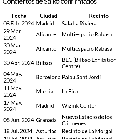
Conciertos de Saiko confirmados
Fecha
Ciudad
Recinto
08 Feb. 2024
Madrid
Sala La Riviera
29 Mar.
Alicante
Multiespacio Rabasa
2024
30 Mar.
Alicante
Multiespacio Rabasa
2024
BEC (Bilbao Exhibition
30 Abr. 2024
Bilbao
Centre)
04 May.
Barcelona
Palau Sant Jordi
2024
11 May.
Murcia
La Fica
2024
17 May.
Madrid
Wizink Center
2024
Nuevo Estadio de los
08 Jun. 2024
Granada
Cármenes
18 Jul. 2024
Asturias
Recinto de La Morgal
19 Jul. 2024
Asturias
Recinto de La Morgal