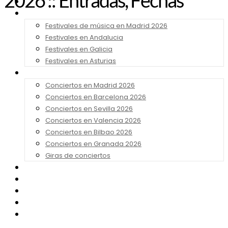
2026 :: Entradas, Fechas
Noticias
Festivales 2026
Festivales de música en Madrid 2026
Festivales en Andalucia
Festivales en Galicia
Festivales en Asturias
Conciertos 2026
Conciertos en Madrid 2026
Conciertos en Barcelona 2026
Conciertos en Sevilla 2026
Conciertos en Valencia 2026
Conciertos en Bilbao 2026
Conciertos en Granada 2026
Giras de conciertos
Noticias de Festivales
Bandas Sonoras
Series y Tv
Cine
Contacto