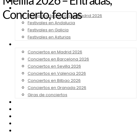
Melilla 2026 – Entradas,
Noticias
Festivales 2026
Concierto, fechas
Festivales de música en Madrid 2026
Festivales en Andalucia
Festivales en Galicia
Festivales en Asturias
Conciertos 2026
Conciertos en Madrid 2026
Conciertos en Barcelona 2026
Conciertos en Sevilla 2026
Conciertos en Valencia 2026
Conciertos en Bilbao 2026
Conciertos en Granada 2026
Giras de conciertos
Noticias de Festivales
Bandas Sonoras
Series y Tv
Cine
Contacto