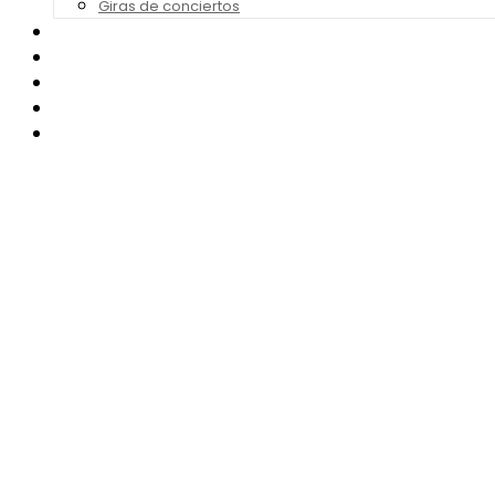
Giras de conciertos
Noticias de Festivales
Bandas Sonoras
Series y Tv
Cine
Contacto