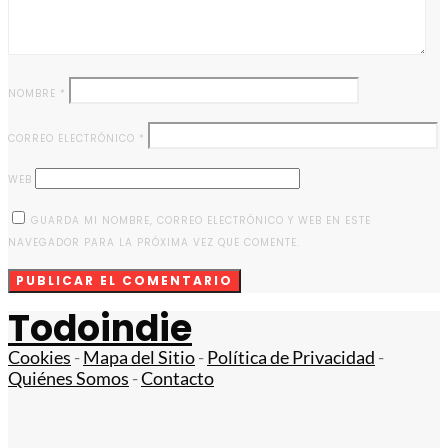
NOMBRE
*
CORREO ELECTRÓNICO
*
WEB
GUARDA MI NOMBRE, CORREO ELECTRÓNICO Y WEB EN ESTE
NAVEGADOR PARA LA PRÓXIMA VEZ QUE COMENTE.
Todoindie
Cookies
-
Mapa del Sitio
-
Política de Privacidad
-
Quiénes Somos
-
Contacto