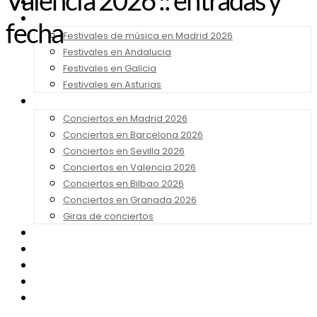
Valencia 2026 :: entradas y
Noticias
Festivales 2026
fecha
Festivales de música en Madrid 2026
Festivales en Andalucia
Festivales en Galicia
Festivales en Asturias
Conciertos 2026
Conciertos en Madrid 2026
Conciertos en Barcelona 2026
Conciertos en Sevilla 2026
Conciertos en Valencia 2026
Conciertos en Bilbao 2026
Conciertos en Granada 2026
Giras de conciertos
Noticias de Festivales
Bandas Sonoras
Series y Tv
Cine
Contacto