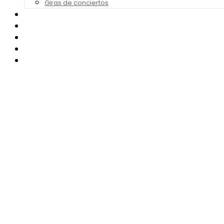
Giras de conciertos
Noticias de Festivales
Bandas Sonoras
Series y Tv
Cine
Contacto