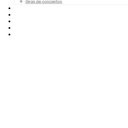
Giras de conciertos
Noticias de Festivales
Bandas Sonoras
Series y Tv
Cine
Contacto