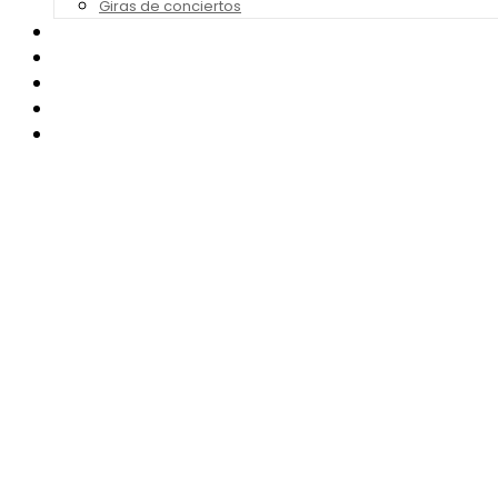
Giras de conciertos
Noticias de Festivales
Bandas Sonoras
Series y Tv
Cine
Contacto