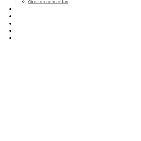
Giras de conciertos
Noticias de Festivales
Bandas Sonoras
Series y Tv
Cine
Contacto