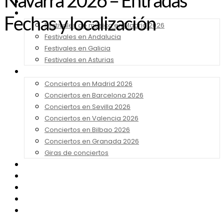
Navarra 2026 – Entradas
Noticias
Festivales 2026
Fechas y localización
Festivales de música en Madrid 2026
Festivales en Andalucia
Festivales en Galicia
Festivales en Asturias
Conciertos 2026
Conciertos en Madrid 2026
Conciertos en Barcelona 2026
Conciertos en Sevilla 2026
Conciertos en Valencia 2026
Conciertos en Bilbao 2026
Conciertos en Granada 2026
Giras de conciertos
Noticias de Festivales
Bandas Sonoras
Series y Tv
Cine
Contacto