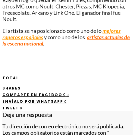
Rayden logró quedar en semifinales, compitiendo con
otros MC como Noult, Chester, Piezas, MC Klopedia,
Freescolate, Arkano y Link One. El ganador final fue
Noult.
El artista se ha posicionado como uno de lo
mejores
raperos españoles
y como uno de los
artistas actuales de
la escena nacional
.
TOTAL
0
SHARES
COMPARTE EN FACEBOOK
0
ENVÍALO POR WHATSAPP
0
TWEET
0
Deja una respuesta
Tu dirección de correo electrónico no será publicada.
Los campos obligatorios están marcados con
*