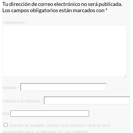
Tu dirección de correo electrónico no será publicada.
Los campos obligatorios están marcados con
*
COMENTARIO
*
NOMBRE
*
CORREO ELECTRÓNICO
*
WEB
GUARDA MI NOMBRE, CORREO ELECTRÓNICO Y WEB EN ESTE
NAVEGADOR PARA LA PRÓXIMA VEZ QUE COMENTE.