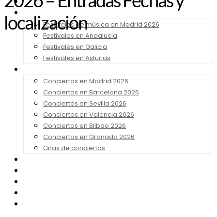
2026 – Entradas Fechas y
Noticias
Festivales 2026
localización
Festivales de música en Madrid 2026
Festivales en Andalucia
Festivales en Galicia
Festivales en Asturias
Conciertos 2026
Conciertos en Madrid 2026
Conciertos en Barcelona 2026
Conciertos en Sevilla 2026
Conciertos en Valencia 2026
Conciertos en Bilbao 2026
Conciertos en Granada 2026
Giras de conciertos
Noticias de Festivales
Bandas Sonoras
Series y Tv
Cine
Contacto