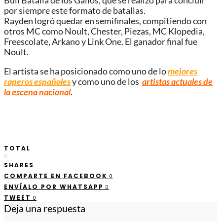
Bull Batalla de los Gallos, que se realizó para concluir
por siempre este formato de batallas.
Rayden logró quedar en semifinales, compitiendo con
otros MC como Noult, Chester, Piezas, MC Klopedia,
Freescolate, Arkano y Link One. El ganador final fue
Noult.
El artista se ha posicionado como uno de lo
mejores
raperos españoles
y como uno de los
artistas actuales de
la escena nacional
.
TOTAL
0
SHARES
COMPARTE EN FACEBOOK
0
ENVÍALO POR WHATSAPP
0
TWEET
0
Deja una respuesta