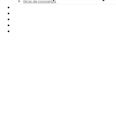
Giras de conciertos
Noticias de Festivales
Bandas Sonoras
Series y Tv
Cine
Contacto