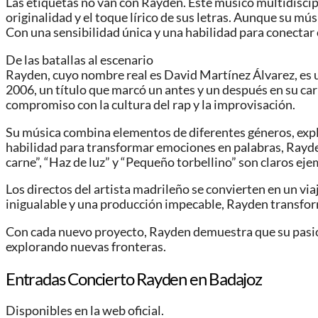
Las etiquetas no van con Rayden. Este músico multidiscip
originalidad y el toque lírico de sus letras. Aunque su mú
Con una sensibilidad única y una habilidad para conectar 
De las batallas al escenario
Rayden, cuyo nombre real es David Martínez Álvarez, es u
2006, un título que marcó un antes y un después en su ca
compromiso con la cultura del rap y la improvisación.
Su música combina elementos de diferentes géneros, explor
habilidad para transformar emociones en palabras, Rayd
carne”, “Haz de luz” y “Pequeño torbellino” son claros ej
Los directos del artista madrileño se convierten en un v
inigualable y una producción impecable, Rayden transform
Con cada nuevo proyecto, Rayden demuestra que su pasión
explorando nuevas fronteras.
Entradas Concierto Rayden en Badajoz
Disponibles en la web oficial.