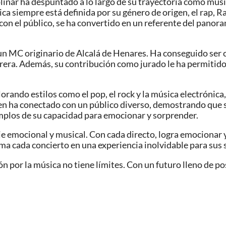
linar ha despuntado a lo largo de su trayectoria como músi
sica siempre está definida por su género de origen, el rap, 
con el público, se ha convertido en un referente del panor
n MC originario de Alcalá de Henares. Ha conseguido ser c
rrera. Además, su contribución como jurado le ha permitid
ando estilos como el pop, el rock y la música electrónica, 
en ha conectado con un público diverso, demostrando que 
emplos de su capacidad para emocionar y sorprender.
iaje emocional y musical. Con cada directo, logra emociona
a cada concierto en una experiencia inolvidable para sus 
 por la música no tiene límites. Con un futuro lleno de p