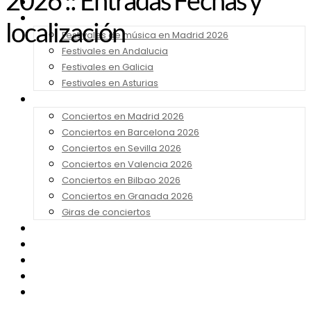
2026 :: Entradas Fechas y
Noticias
Festivales 2026
localización
Festivales de música en Madrid 2026
Festivales en Andalucia
Festivales en Galicia
Festivales en Asturias
Conciertos 2026
Conciertos en Madrid 2026
Conciertos en Barcelona 2026
Conciertos en Sevilla 2026
Conciertos en Valencia 2026
Conciertos en Bilbao 2026
Conciertos en Granada 2026
Giras de conciertos
Noticias de Festivales
Bandas Sonoras
Series y Tv
Cine
Contacto