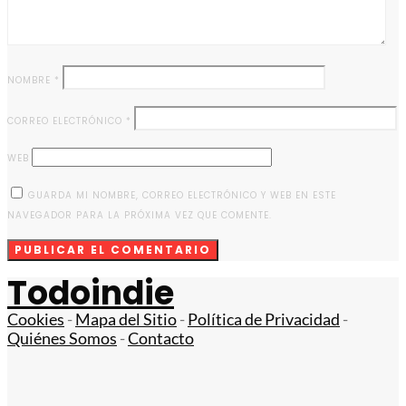
NOMBRE
*
CORREO ELECTRÓNICO
*
WEB
GUARDA MI NOMBRE, CORREO ELECTRÓNICO Y WEB EN ESTE
NAVEGADOR PARA LA PRÓXIMA VEZ QUE COMENTE.
Todoindie
Cookies
-
Mapa del Sitio
-
Política de Privacidad
-
Quiénes Somos
-
Contacto