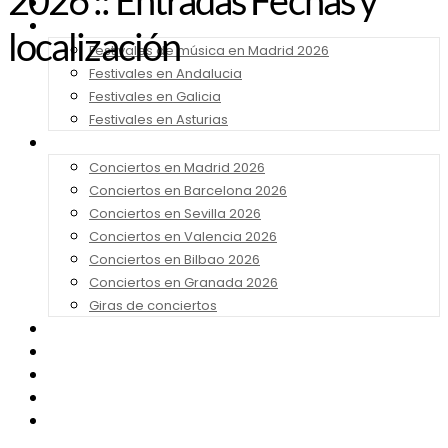
2026 :: Entradas Fechas y
Noticias
Festivales 2026
localización
Festivales de música en Madrid 2026
Festivales en Andalucia
Festivales en Galicia
Festivales en Asturias
Conciertos 2026
Conciertos en Madrid 2026
Conciertos en Barcelona 2026
Conciertos en Sevilla 2026
Conciertos en Valencia 2026
Conciertos en Bilbao 2026
Conciertos en Granada 2026
Giras de conciertos
Noticias de Festivales
Bandas Sonoras
Series y Tv
Cine
Contacto