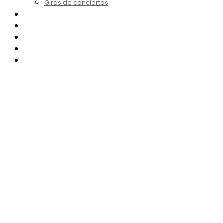
Giras de conciertos
Noticias de Festivales
Bandas Sonoras
Series y Tv
Cine
Contacto