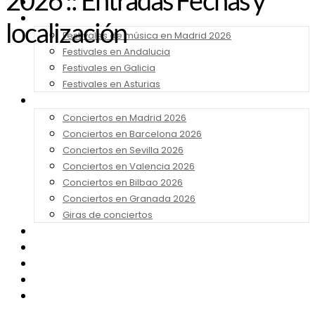
2026 :: Entradas Fechas y
Noticias
Festivales 2026
localización
Festivales de música en Madrid 2026
Festivales en Andalucia
Festivales en Galicia
Festivales en Asturias
Conciertos 2026
Conciertos en Madrid 2026
Conciertos en Barcelona 2026
Conciertos en Sevilla 2026
Conciertos en Valencia 2026
Conciertos en Bilbao 2026
Conciertos en Granada 2026
Giras de conciertos
Noticias de Festivales
Bandas Sonoras
Series y Tv
Cine
Contacto