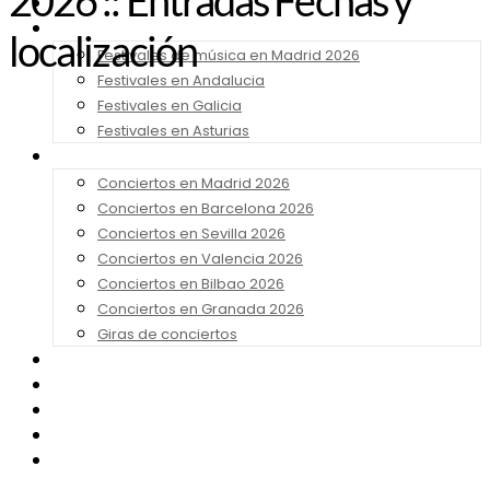
2026 :: Entradas Fechas y
Noticias
Festivales 2026
localización
Festivales de música en Madrid 2026
Festivales en Andalucia
Festivales en Galicia
Festivales en Asturias
Conciertos 2026
Conciertos en Madrid 2026
Conciertos en Barcelona 2026
Conciertos en Sevilla 2026
Conciertos en Valencia 2026
Conciertos en Bilbao 2026
Conciertos en Granada 2026
Giras de conciertos
Noticias de Festivales
Bandas Sonoras
Series y Tv
Cine
Contacto