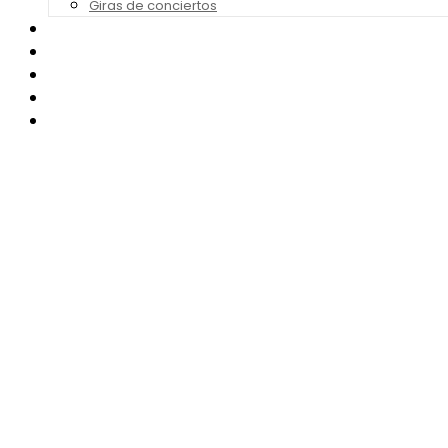
Giras de conciertos
Noticias de Festivales
Bandas Sonoras
Series y Tv
Cine
Contacto