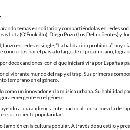
.
eparando temas en solitario y compartiéndolas en redes soci
as Lutz (O’Funk’illo), Diego Pozo (Los Delinqüentes) y Ju
d, lanzó en redes el single, “La habitación prohibida”, hoy d
onciertos por el país a lo largo de el próximo año, logrand
or doce canciones, con el que iniciará vira por España a pa
 por el vibrante mundo del rap y el trap. Sus primeras com
ento temprano en el género.
do como un innovador en la música urbana. Su habilidad pa
igura emergente en el género.
ayendo a una audiencia internacional con su mezcla de rap,
 en su creciente popularidad.
 también en la cultura popular. A través de su estilo y pres