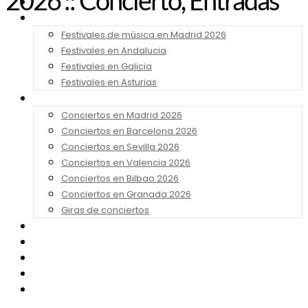
2026 :: Concierto, Entradas
Noticias
Festivales 2026
Festivales de música en Madrid 2026
Festivales en Andalucia
Festivales en Galicia
Festivales en Asturias
Conciertos 2026
Conciertos en Madrid 2026
Conciertos en Barcelona 2026
Conciertos en Sevilla 2026
Conciertos en Valencia 2026
Conciertos en Bilbao 2026
Conciertos en Granada 2026
Giras de conciertos
Noticias de Festivales
Bandas Sonoras
Series y Tv
Cine
Contacto