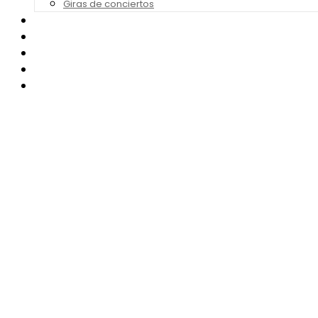
Giras de conciertos
Noticias de Festivales
Bandas Sonoras
Series y Tv
Cine
Contacto