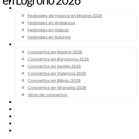
en Logroño 2026
Noticias
Festivales 2026
Festivales de música en Madrid 2026
Festivales en Andalucia
Festivales en Galicia
Festivales en Asturias
Conciertos 2026
Conciertos en Madrid 2026
Conciertos en Barcelona 2026
Conciertos en Sevilla 2026
Conciertos en Valencia 2026
Conciertos en Bilbao 2026
Conciertos en Granada 2026
Giras de conciertos
Noticias de Festivales
Bandas Sonoras
Series y Tv
Cine
Contacto