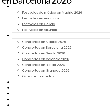
en Barcelona 2026
Noticias
Festivales 2026
Festivales de música en Madrid 2026
Festivales en Andalucia
Festivales en Galicia
Festivales en Asturias
Conciertos 2026
Conciertos en Madrid 2026
Conciertos en Barcelona 2026
Conciertos en Sevilla 2026
Conciertos en Valencia 2026
Conciertos en Bilbao 2026
Conciertos en Granada 2026
Giras de conciertos
Noticias de Festivales
Bandas Sonoras
Series y Tv
Cine
Contacto