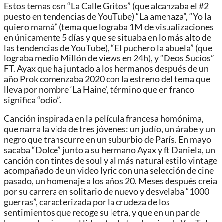
Estos temas osn “La Calle Gritos” (que alcanzaba el #2
puesto en tendencias de YouTube) “La amenaza”, “Yo la
quiero mamá” (tema que lograba 1M de visualizaciones
en únicamente 5 días y que se situaba en lo más alto de
las tendencias de YouTube), “El puchero la abuela” (que
lograba medio Millón de views en 24h), y “Deos Sucios”
FT. Ayax que ha juntado a los hermanos después de un
año Prok comenzaba 2020 con la estreno del tema que
lleva por nombre ‘La Haine’, término que en franco
significa “odio”.
Canción inspirada en la película francesa homónima,
que narra la vida de tres jóvenes: un judío, un árabe y un
negro que transcurre en un suburbio de París. En mayo
sacaba “Dolce” junto a su hermano Ayax y ft Daniela, un
canción con tintes de soul y al más natural estilo vintage
acompañado de un video lyric con una selección de cine
pasado, un homenaje a los años 20. Meses después creía
por su carrera en solitario de nuevo y desvelaba “1000
guerras”, caracterizada por la crudeza de los
sentimientos que recoge su letra, y que en un par de